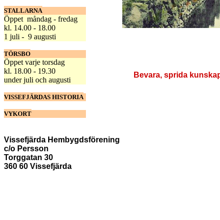
STALLARNA
Öppet måndag - fredag
kl. 14.00 - 18.00
1 juli - 9 augusti
TÖRSBO
Öppet varje torsdag
kl. 18.00 - 19.30
Bevara, sprida kunskap
under juli och augusti
VISSEFJÄRDAS HISTORIA
VYKORT
Vissefjärda Hembygdsförening
c/o Persson
Torggatan 30
360 60 Vissefjärda