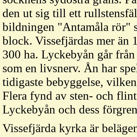
den ut sig till ett rullstensf
bildningen "Antamåla rör" s
block. Vissefjärdas mer än 1
300 ha. Lyckebyån går från n
som en livsnerv. Ån har spel
tidigaste bebyggelse, vilken
Flera fynd av sten- och flin
Lyckebyån och dess förgren
Vissefjärda kyrka är beläge