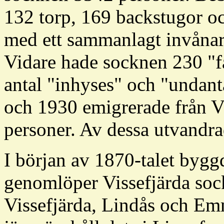
132 torp, 169 backstugor o
med ett sammanlagt invånara
Vidare hade socknen 230 "fat
antal "inhyses" och "undan
och 1930 emigrerade från V
personer. Av dessa utvandra
I början av 1870-talet bygg
genomlöper Vissefjärda soc
Vissefjärda, Lindås och Em