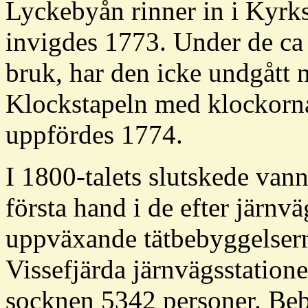
Lyckebyån rinner in i Kyr
invigdes 1773. Under de ca 
bruk, har den icke undgått n
Klockstapeln med klockorna
uppfördes 1774.
I 1800-talets slutskede vann
första hand i de efter järnv
uppväxande tätbebyggelser
Vissefjärda järnvägsstation
socknen 5342 personer. Beb