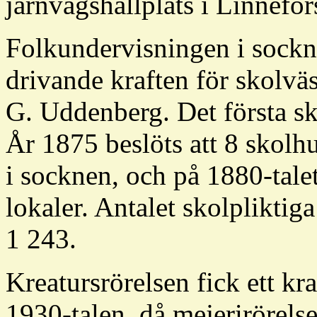
järnvägshållplats i Linnefor
Folkundervisningen i sockn
drivande kraften för skolvä
G. Uddenberg. Det första s
År 1875 beslöts att 8 skolhu
i socknen, och på 1880-talet
lokaler. Antalet skolpliktig
1 243.
Kreatursrörelsen fick ett kr
1930-talen, då mejerirörelse