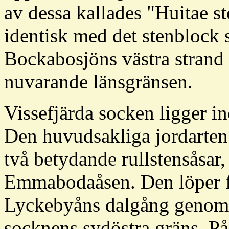
av dessa kallades "Huitae s
identisk med det stenblock 
Bockabosjöns västra strand 
nuvarande länsgränsen.
Vissefjärda socken ligger 
Den huvudsakliga jordarten
två betydande rullstensåsar,
Emmabodaåsen. Den löper fr
Lyckebyåns dalgång genom he
socknens sydöstra gräns. P